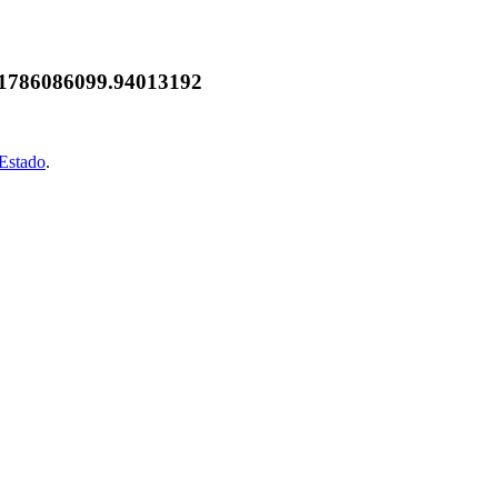
7.1786086099.94013192
oEstado
.