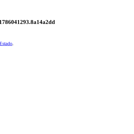
7.1786041293.8a14a2dd
oEstado
.