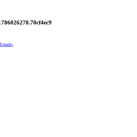
.1786026278.70cf4ec9
oEstado
.