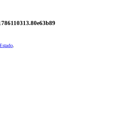
7.1786110313.80e63b89
oEstado
.