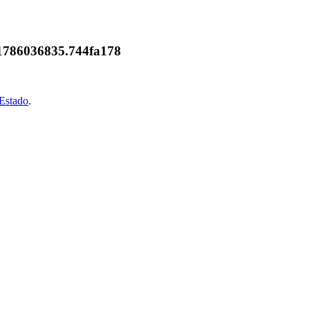
7.1786036835.744fa178
oEstado
.